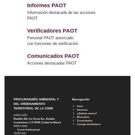
Informes PAOT
Información destacada de las acciones
PAOT
Verificadores PAOT
Personal PAOT autorizado
con funciones de verificación
Comunicados PAOT
Acciones destacadas PAOT
PROCURADURÍA AMBIENTAL Y
Navegación
DEL ORDENAMIENTO
Inicio
TERRITORIAL DE LA CDMX
Denuncia
¿Quiénes somos?
DIRECCIÓN
Micrositios
Medellín 202, Col. Roma Sur, Alcaldía
Comunicados
Cuauhtémoc, C.P. 06700, Ciudad de México
Consejo de Gobierno
WEB E-MAIL
Correo Institucional
TELÉFONO