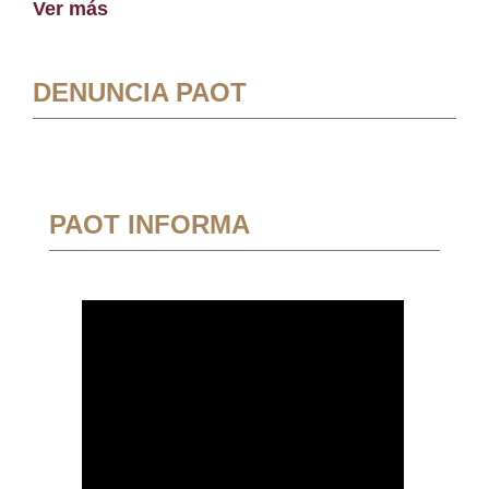
Ver más
DENUNCIA PAOT
PAOT INFORMA