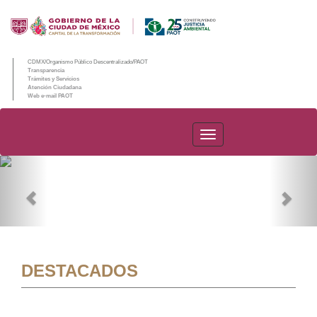
CDMX/Organismo Público Descentralizado/PAOT
Transparencia
Trámites y Servicios
Atención Ciudadana
Web e-mail PAOT
PAOT
Previous
Nex
DESTACADOS