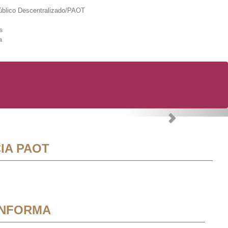
lico Descentralizado/PAOT
s
a
Next
IA PAOT
INFORMA