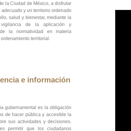
de la Ciudad de México, a disfrutar
 adecuado y un territorio ordenado
llo, salud y bienestar, mediante la
vigilancia de la aplicación y
 de la normatividad en materia
 ordenamiento territorial.
encia e información
ia gubernamental es la obligación
os de hacer pública y accesible la
bre sus actividades y decisiones.
es permitir que los ciudadanos