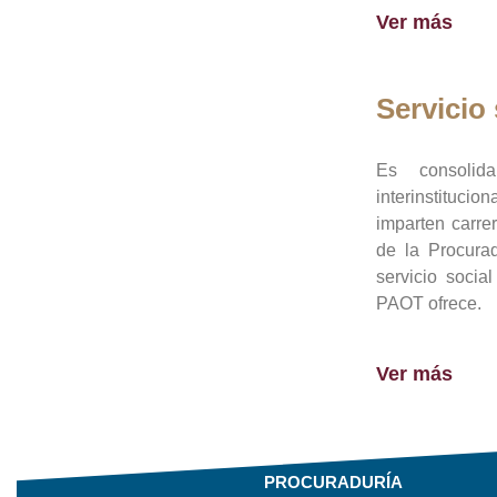
Ver más
Servicio 
Es consolid
interinstituci
imparten carre
de la Procura
servicio socia
PAOT ofrece.
Ver más
PROCURADURÍA