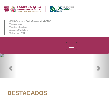
CDMX/Organismo Público Descentralizado/PAOT
Transparencia
Trámites y Servicios
Atención Ciudadana
Web e-mail PAOT
PAOT
Previous
Nex
DESTACADOS