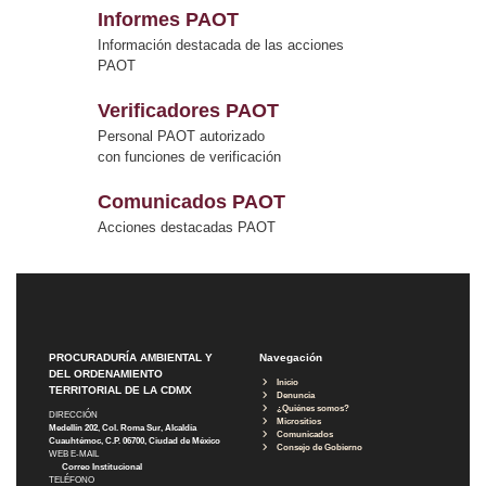
Informes PAOT
Información destacada de las acciones
PAOT
Verificadores PAOT
Personal PAOT autorizado
con funciones de verificación
Comunicados PAOT
Acciones destacadas PAOT
PROCURADURÍA AMBIENTAL Y
Navegación
DEL ORDENAMIENTO
Inicio
TERRITORIAL DE LA CDMX
Denuncia
¿Quiénes somos?
DIRECCIÓN
Micrositios
Medellín 202, Col. Roma Sur, Alcaldía
Comunicados
Cuauhtémoc, C.P. 06700, Ciudad de México
Consejo de Gobierno
WEB E-MAIL
Correo Institucional
TELÉFONO