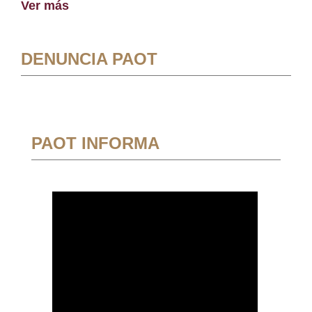
Ver más
DENUNCIA PAOT
PAOT INFORMA