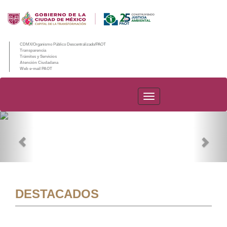
CDMX/Organismo Público Descentralizado/PAOT
Transparencia
Trámites y Servicios
Atención Ciudadana
Web e-mail PAOT
PAOT
Previous
Nex
DESTACADOS