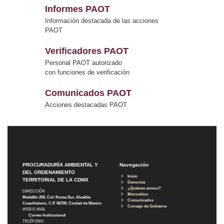
Informes PAOT
Información destacada de las acciones
PAOT
Verificadores PAOT
Personal PAOT autorizado
con funciones de verificación
Comunicados PAOT
Acciones destacadas PAOT
PROCURADURÍA AMBIENTAL Y
Navegación
DEL ORDENAMIENTO
Inicio
TERRITORIAL DE LA CDMX
Denuncia
¿Quiénes somos?
DIRECCIÓN
Micrositios
Medellín 202, Col. Roma Sur, Alcaldía
Comunicados
Cuauhtémoc, C.P. 06700, Ciudad de México
Consejo de Gobierno
WEB E-MAIL
Correo Institucional
TELÉFONO