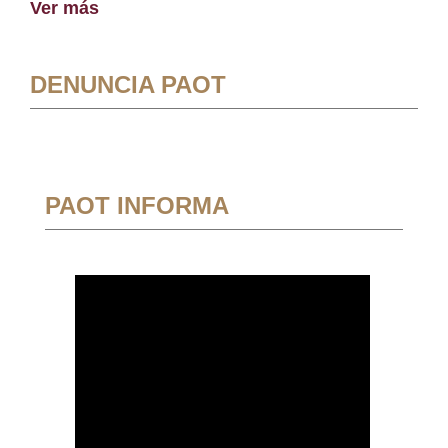
Ver más
DENUNCIA PAOT
PAOT INFORMA