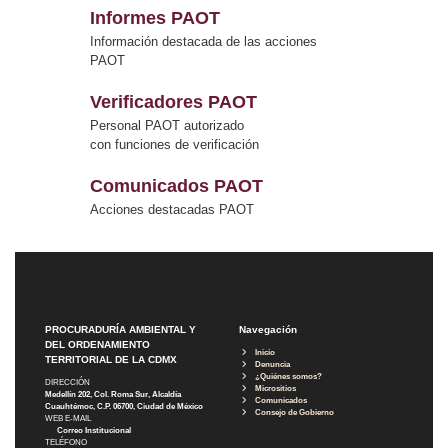
Informes PAOT
Información destacada de las acciones
PAOT
Verificadores PAOT
Personal PAOT autorizado
con funciones de verificación
Comunicados PAOT
Acciones destacadas PAOT
PROCURADURÍA AMBIENTAL Y
Navegación
DEL ORDENAMIENTO
Inicio
TERRITORIAL DE LA CDMX
Denuncia
¿Quiénes somos?
DIRECCIÓN
Micrositios
Medellín 202, Col. Roma Sur, Alcaldía
Comunicados
Cuauhtémoc, C.P. 06700, Ciudad de México
Consejo de Gobierno
WEB E-MAIL
Correo Institucional
TELÉFONO