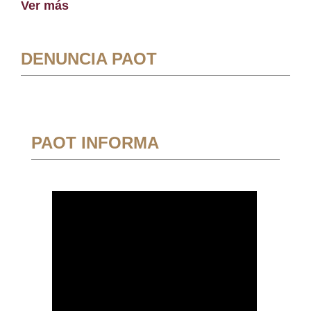
Ver más
DENUNCIA PAOT
PAOT INFORMA