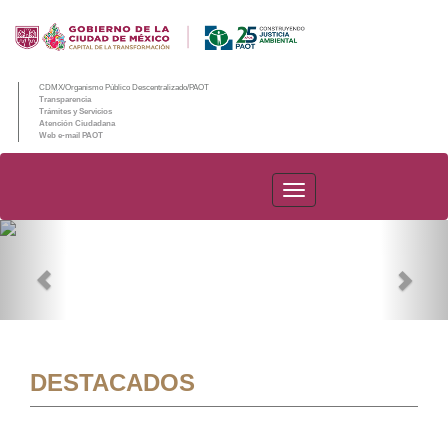
CDMX/Organismo Público Descentralizado/PAOT
Transparencia
Trámites y Servicios
Atención Ciudadana
Web e-mail PAOT
PAOT
Previous
Nex
DESTACADOS