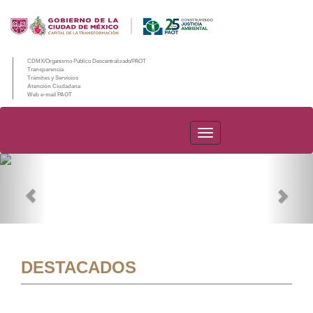
CDMX/Organismo Público Descentralizado/PAOT
Transparencia
Trámites y Servicios
Atención Ciudadana
Web e-mail PAOT
PAOT
Previous
Nex
DESTACADOS