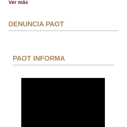
Ver más
DENUNCIA PAOT
PAOT INFORMA