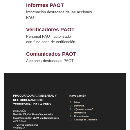
Informes PAOT
Información destacada de las acciones
PAOT
Verificadores PAOT
Personal PAOT autorizado
con funciones de verificación
Comunicados PAOT
Acciones destacadas PAOT
PROCURADURÍA AMBIENTAL Y
Navegación
DEL ORDENAMIENTO
Inicio
TERRITORIAL DE LA CDMX
Denuncia
¿Quiénes somos?
DIRECCIÓN
Micrositios
Medellín 202, Col. Roma Sur, Alcaldía
Comunicados
Cuauhtémoc, C.P. 06700, Ciudad de México
Consejo de Gobierno
WEB E-MAIL
Correo Institucional
TELÉFONO