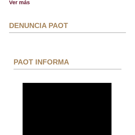
Ver más
DENUNCIA PAOT
PAOT INFORMA