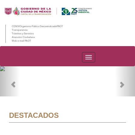
CDMX/Organismo Público Descentralizado/PAOT
Transparencia
Trámites y Servicios
Atención Ciudadana
Web e-mail PAOT
PAOT
Previous
Nex
DESTACADOS