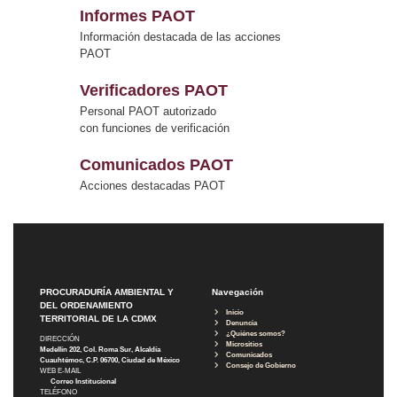
Informes PAOT
Información destacada de las acciones
PAOT
Verificadores PAOT
Personal PAOT autorizado
con funciones de verificación
Comunicados PAOT
Acciones destacadas PAOT
PROCURADURÍA AMBIENTAL Y
Navegación
DEL ORDENAMIENTO
Inicio
TERRITORIAL DE LA CDMX
Denuncia
¿Quiénes somos?
DIRECCIÓN
Micrositios
Medellín 202, Col. Roma Sur, Alcaldía
Comunicados
Cuauhtémoc, C.P. 06700, Ciudad de México
Consejo de Gobierno
WEB E-MAIL
Correo Institucional
TELÉFONO