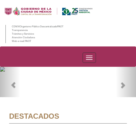
CDMX/Organismo Público Descentralizado/PAOT
Transparencia
Trámites y Servicios
Atención Ciudadana
Web e-mail PAOT
PAOT
Previous
Nex
DESTACADOS