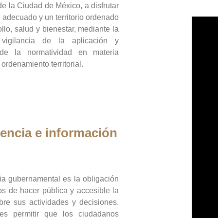
de la Ciudad de México, a disfrutar
 adecuado y un territorio ordenado
llo, salud y bienestar, mediante la
vigilancia de la aplicación y
 de la normatividad en materia
 ordenamiento territorial.
encia e información
ia gubernamental es la obligación
os de hacer pública y accesible la
bre sus actividades y decisiones.
es permitir que los ciudadanos