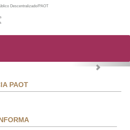
lico Descentralizado/PAOT
s
a
Next
IA PAOT
INFORMA