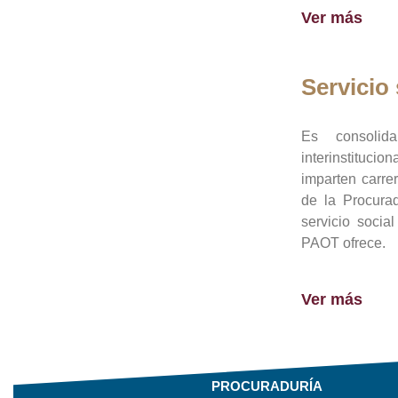
Ver más
Servicio 
Es consolid
interinstituci
imparten carre
de la Procura
servicio socia
PAOT ofrece.
Ver más
PROCURADURÍA