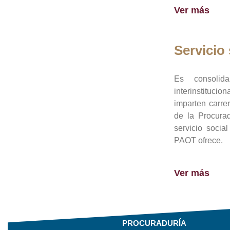
Ver más
Servicio 
Es consolid
interinstituci
imparten carre
de la Procura
servicio socia
PAOT ofrece.
Ver más
PROCURADURÍA