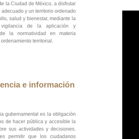
de la Ciudad de México, a disfrutar
 adecuado y un territorio ordenado
llo, salud y bienestar, mediante la
vigilancia de la aplicación y
 de la normatividad en materia
 ordenamiento territorial.
encia e información
ia gubernamental es la obligación
os de hacer pública y accesible la
bre sus actividades y decisiones.
es permitir que los ciudadanos