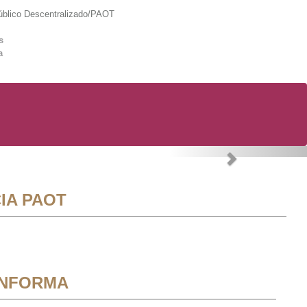
lico Descentralizado/PAOT
s
a
Next
IA PAOT
INFORMA