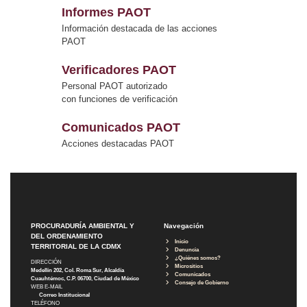
Informes PAOT
Información destacada de las acciones
PAOT
Verificadores PAOT
Personal PAOT autorizado
con funciones de verificación
Comunicados PAOT
Acciones destacadas PAOT
PROCURADURÍA AMBIENTAL Y
Navegación
DEL ORDENAMIENTO
Inicio
TERRITORIAL DE LA CDMX
Denuncia
¿Quiénes somos?
DIRECCIÓN
Micrositios
Medellín 202, Col. Roma Sur, Alcaldía
Comunicados
Cuauhtémoc, C.P. 06700, Ciudad de México
Consejo de Gobierno
WEB E-MAIL
Correo Institucional
TELÉFONO