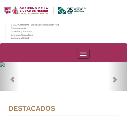
CDMX/Organismo Público Descentralizado/PAOT
Transparencia
Trámites y Servicios
Atención Ciudadana
Web e-mail PAOT
PAOT
Previous
Nex
DESTACADOS