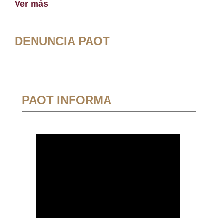
Ver más
DENUNCIA PAOT
PAOT INFORMA