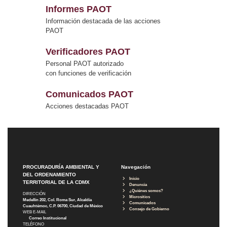
Informes PAOT
Información destacada de las acciones
PAOT
Verificadores PAOT
Personal PAOT autorizado
con funciones de verificación
Comunicados PAOT
Acciones destacadas PAOT
PROCURADURÍA AMBIENTAL Y
Navegación
DEL ORDENAMIENTO
Inicio
TERRITORIAL DE LA CDMX
Denuncia
¿Quiénes somos?
DIRECCIÓN
Micrositios
Medellín 202, Col. Roma Sur, Alcaldía
Comunicados
Cuauhtémoc, C.P. 06700, Ciudad de México
Consejo de Gobierno
WEB E-MAIL
Correo Institucional
TELÉFONO