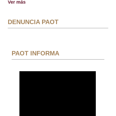
Ver más
DENUNCIA PAOT
PAOT INFORMA