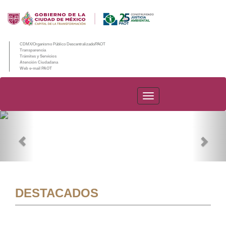
CDMX/Organismo Público Descentralizado/PAOT
Transparencia
Trámites y Servicios
Atención Ciudadana
Web e-mail PAOT
PAOT
Previous
Nex
DESTACADOS