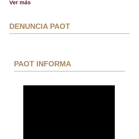
Ver más
DENUNCIA PAOT
PAOT INFORMA