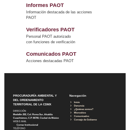
Informes PAOT
Información destacada de las acciones
PAOT
Verificadores PAOT
Personal PAOT autorizado
con funciones de verificación
Comunicados PAOT
Acciones destacadas PAOT
PROCURADURÍA AMBIENTAL Y
Navegación
DEL ORDENAMIENTO
Inicio
TERRITORIAL DE LA CDMX
Denuncia
¿Quiénes somos?
DIRECCIÓN
Micrositios
Medellín 202, Col. Roma Sur, Alcaldía
Comunicados
Cuauhtémoc, C.P. 06700, Ciudad de México
Consejo de Gobierno
WEB E-MAIL
Correo Institucional
TELÉFONO