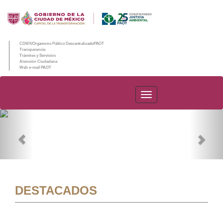
CDMX/Organismo Público Descentralizado/PAOT
Transparencia
Trámites y Servicios
Atención Ciudadana
Web e-mail PAOT
PAOT
Previous
Nex
DESTACADOS