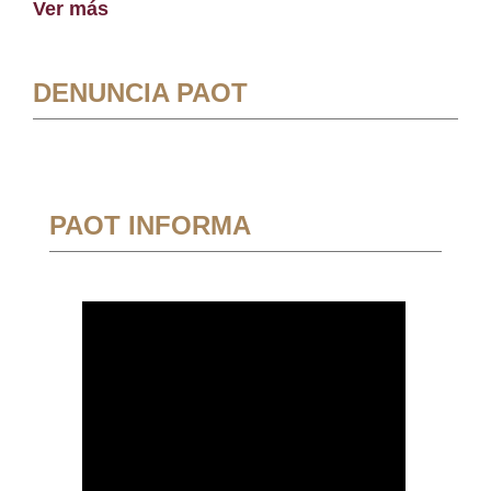
Ver más
DENUNCIA PAOT
PAOT INFORMA