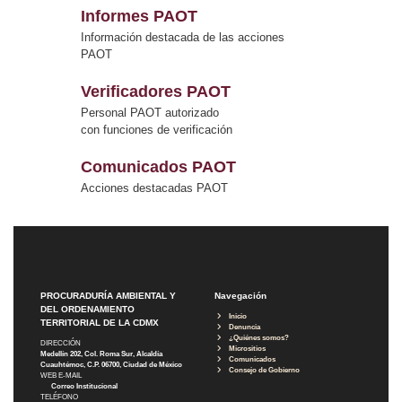
Informes PAOT
Información destacada de las acciones
PAOT
Verificadores PAOT
Personal PAOT autorizado
con funciones de verificación
Comunicados PAOT
Acciones destacadas PAOT
PROCURADURÍA AMBIENTAL Y
Navegación
DEL ORDENAMIENTO
Inicio
TERRITORIAL DE LA CDMX
Denuncia
¿Quiénes somos?
DIRECCIÓN
Micrositios
Medellín 202, Col. Roma Sur, Alcaldía
Comunicados
Cuauhtémoc, C.P. 06700, Ciudad de México
Consejo de Gobierno
WEB E-MAIL
Correo Institucional
TELÉFONO