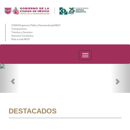
CDMX/Organismo Público Descentralizado/PAOT
Transparencia
Trámites y Servicios
Atención Ciudadana
Web e-mail PAOT
PAOT
Previous
Nex
DESTACADOS