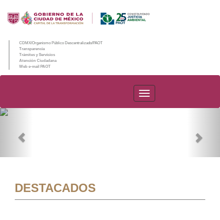
CDMX/Organismo Público Descentralizado/PAOT
Transparencia
Trámites y Servicios
Atención Ciudadana
Web e-mail PAOT
PAOT
Previous
Nex
DESTACADOS