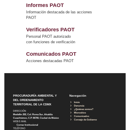
Informes PAOT
Información destacada de las acciones
PAOT
Verificadores PAOT
Personal PAOT autorizado
con funciones de verificación
Comunicados PAOT
Acciones destacadas PAOT
PROCURADURÍA AMBIENTAL Y
Navegación
DEL ORDENAMIENTO
Inicio
TERRITORIAL DE LA CDMX
Denuncia
¿Quiénes somos?
DIRECCIÓN
Micrositios
Medellín 202, Col. Roma Sur, Alcaldía
Comunicados
Cuauhtémoc, C.P. 06700, Ciudad de México
Consejo de Gobierno
WEB E-MAIL
Correo Institucional
TELÉFONO