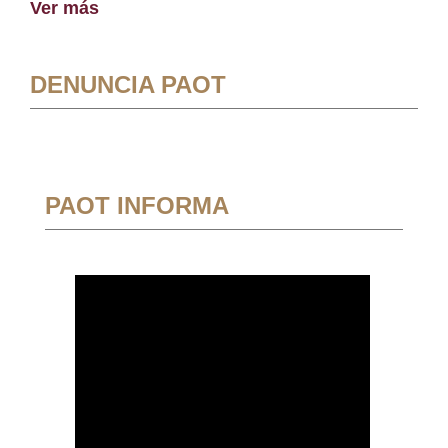
Ver más
DENUNCIA PAOT
PAOT INFORMA