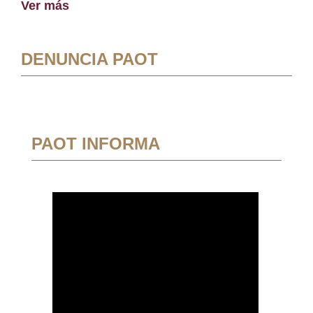
Ver más
DENUNCIA PAOT
PAOT INFORMA