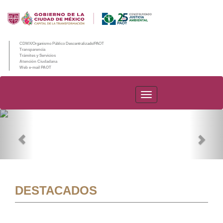
CDMX/Organismo Público Descentralizado/PAOT
Transparencia
Trámites y Servicios
Atención Ciudadana
Web e-mail PAOT
PAOT
Previous
Nex
DESTACADOS