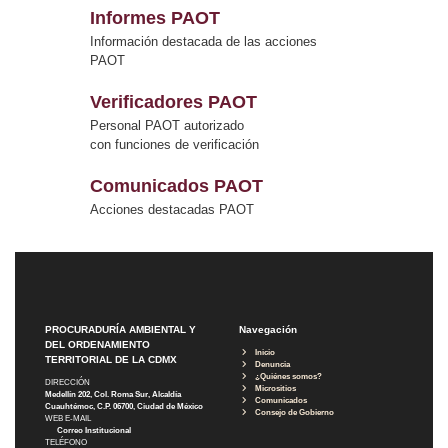
Informes PAOT
Información destacada de las acciones
PAOT
Verificadores PAOT
Personal PAOT autorizado
con funciones de verificación
Comunicados PAOT
Acciones destacadas PAOT
PROCURADURÍA AMBIENTAL Y
Navegación
DEL ORDENAMIENTO
Inicio
TERRITORIAL DE LA CDMX
Denuncia
¿Quiénes somos?
DIRECCIÓN
Micrositios
Medellín 202, Col. Roma Sur, Alcaldía
Comunicados
Cuauhtémoc, C.P. 06700, Ciudad de México
Consejo de Gobierno
WEB E-MAIL
Correo Institucional
TELÉFONO