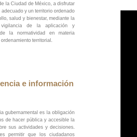
de la Ciudad de México, a disfrutar
 adecuado y un territorio ordenado
llo, salud y bienestar, mediante la
vigilancia de la aplicación y
 de la normatividad en materia
 ordenamiento territorial.
encia e información
ia gubernamental es la obligación
os de hacer pública y accesible la
bre sus actividades y decisiones.
es permitir que los ciudadanos