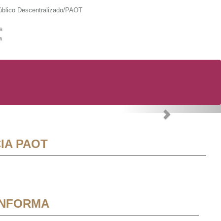
lico Descentralizado/PAOT
s
a
Next
IA PAOT
INFORMA