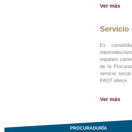
Ver más
Servicio 
Es consolid
interinstituci
imparten carre
de la Procura
servicio socia
PAOT ofrece.
Ver más
PROCURADURÍA