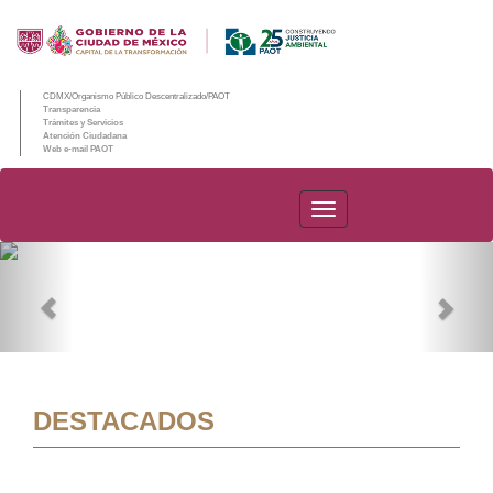
CDMX/Organismo Público Descentralizado/PAOT
Transparencia
Trámites y Servicios
Atención Ciudadana
Web e-mail PAOT
PAOT
Previous
Nex
DESTACADOS