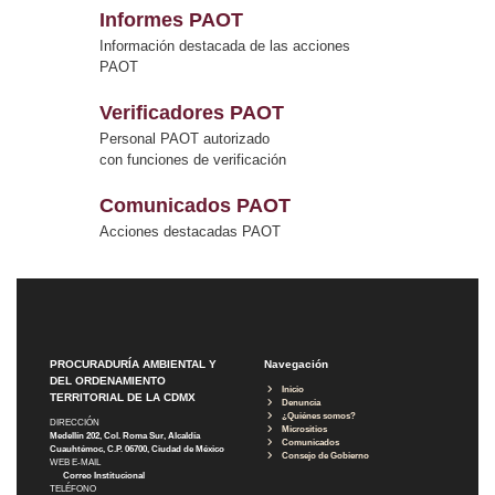
Informes PAOT
Información destacada de las acciones
PAOT
Verificadores PAOT
Personal PAOT autorizado
con funciones de verificación
Comunicados PAOT
Acciones destacadas PAOT
PROCURADURÍA AMBIENTAL Y
Navegación
DEL ORDENAMIENTO
Inicio
TERRITORIAL DE LA CDMX
Denuncia
¿Quiénes somos?
DIRECCIÓN
Micrositios
Medellín 202, Col. Roma Sur, Alcaldía
Comunicados
Cuauhtémoc, C.P. 06700, Ciudad de México
Consejo de Gobierno
WEB E-MAIL
Correo Institucional
TELÉFONO