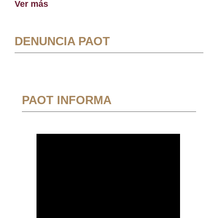
Ver más
DENUNCIA PAOT
PAOT INFORMA