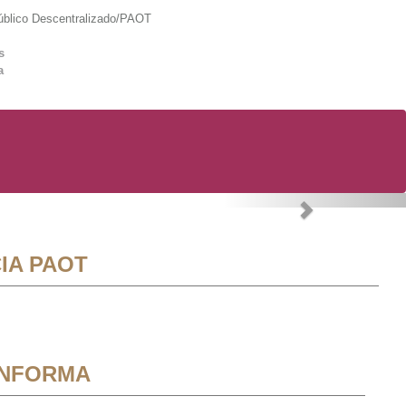
lico Descentralizado/PAOT
s
a
Next
IA PAOT
INFORMA