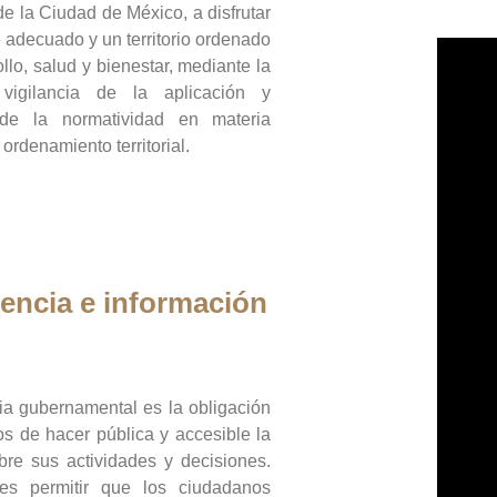
de la Ciudad de México, a disfrutar
 adecuado y un territorio ordenado
llo, salud y bienestar, mediante la
vigilancia de la aplicación y
 de la normatividad en materia
 ordenamiento territorial.
encia e información
ia gubernamental es la obligación
os de hacer pública y accesible la
bre sus actividades y decisiones.
es permitir que los ciudadanos