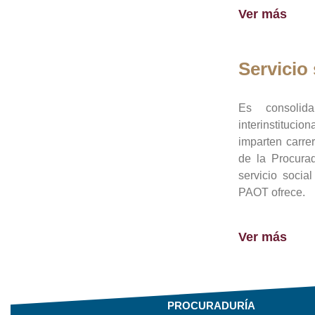
Ver más
Servicio 
Es consolid
interinstituci
imparten carre
de la Procura
servicio socia
PAOT ofrece.
Ver más
PROCURADURÍA