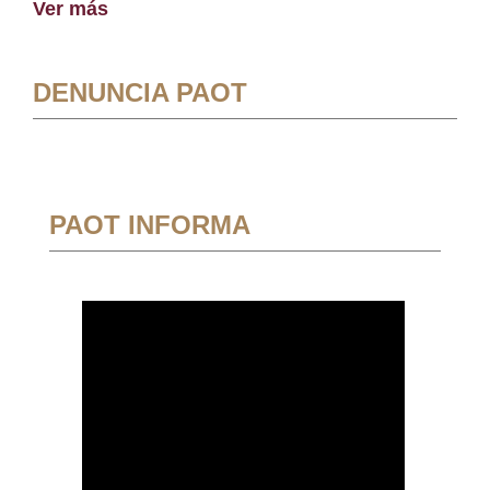
Ver más
DENUNCIA PAOT
PAOT INFORMA