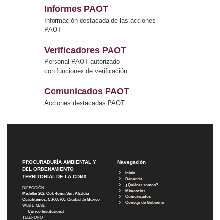
Informes PAOT
Información destacada de las acciones
PAOT
Verificadores PAOT
Personal PAOT autorizado
con funciones de verificación
Comunicados PAOT
Acciones destacadas PAOT
PROCURADURÍA AMBIENTAL Y
Navegación
DEL ORDENAMIENTO
Inicio
TERRITORIAL DE LA CDMX
Denuncia
¿Quiénes somos?
DIRECCIÓN
Micrositios
Medellín 202, Col. Roma Sur, Alcaldía
Comunicados
Cuauhtémoc, C.P. 06700, Ciudad de México
Consejo de Gobierno
WEB E-MAIL
Correo Institucional
TELÉFONO