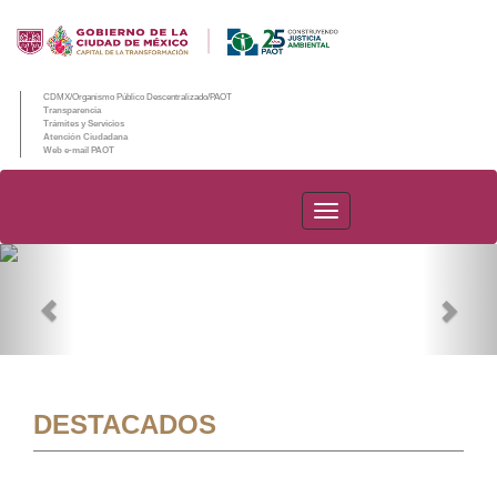
CDMX/Organismo Público Descentralizado/PAOT
Transparencia
Trámites y Servicios
Atención Ciudadana
Web e-mail PAOT
PAOT
Previous
Nex
DESTACADOS