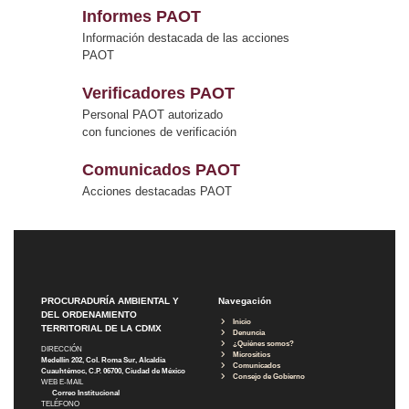
Informes PAOT
Información destacada de las acciones
PAOT
Verificadores PAOT
Personal PAOT autorizado
con funciones de verificación
Comunicados PAOT
Acciones destacadas PAOT
PROCURADURÍA AMBIENTAL Y
Navegación
DEL ORDENAMIENTO
Inicio
TERRITORIAL DE LA CDMX
Denuncia
¿Quiénes somos?
DIRECCIÓN
Micrositios
Medellín 202, Col. Roma Sur, Alcaldía
Comunicados
Cuauhtémoc, C.P. 06700, Ciudad de México
Consejo de Gobierno
WEB E-MAIL
Correo Institucional
TELÉFONO