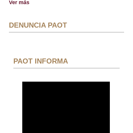
Ver más
DENUNCIA PAOT
PAOT INFORMA