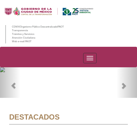
CDMX/Organismo Público Descentralizado/PAOT
Transparencia
Trámites y Servicios
Atención Ciudadana
Web e-mail PAOT
PAOT
Previous
Nex
DESTACADOS