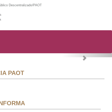
lico Descentralizado/PAOT
s
a
Next
IA PAOT
INFORMA