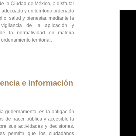
de la Ciudad de México, a disfrutar
 adecuado y un territorio ordenado
llo, salud y bienestar, mediante la
vigilancia de la aplicación y
 de la normatividad en materia
 ordenamiento territorial.
encia e información
ia gubernamental es la obligación
os de hacer pública y accesible la
bre sus actividades y decisiones.
es permitir que los ciudadanos