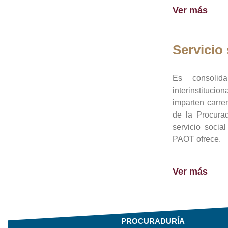
Ver más
Servicio 
Es consolid
interinstituci
imparten carre
de la Procura
servicio socia
PAOT ofrece.
Ver más
PROCURADURÍA