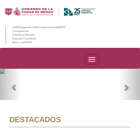
CDMX/Organismo Público Descentralizado/PAOT
Transparencia
Trámites y Servicios
Atención Ciudadana
Web e-mail PAOT
PAOT
Previous
Nex
DESTACADOS