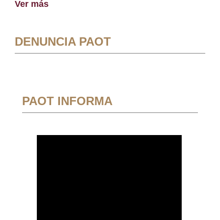
Ver más
DENUNCIA PAOT
PAOT INFORMA