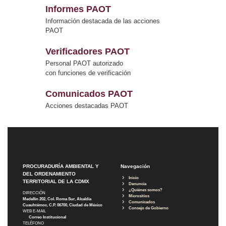
Informes PAOT
Información destacada de las acciones
PAOT
Verificadores PAOT
Personal PAOT autorizado
con funciones de verificación
Comunicados PAOT
Acciones destacadas PAOT
PROCURADURÍA AMBIENTAL Y
Navegación
DEL ORDENAMIENTO
Inicio
TERRITORIAL DE LA CDMX
Denuncia
¿Quiénes somos?
DIRECCIÓN
Micrositios
Medellín 202, Col. Roma Sur, Alcaldía
Comunicados
Cuauhtémoc, C.P. 06700, Ciudad de México
Consejo de Gobierno
WEB E-MAIL
Correo Institucional
TELÉFONO