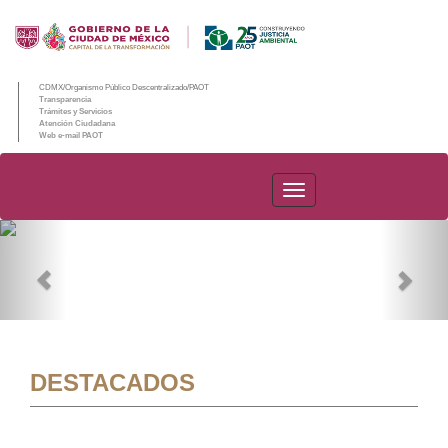
CDMX/Organismo Público Descentralizado/PAOT
Transparencia
Trámites y Servicios
Atención Ciudadana
Web e-mail PAOT
PAOT
Previous
Nex
DESTACADOS