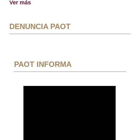
Ver más
DENUNCIA PAOT
PAOT INFORMA