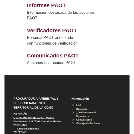
Informes PAOT
Información destacada de las acciones
PAOT
Verificadores PAOT
Personal PAOT autorizado
con funciones de verificación
Comunicados PAOT
Acciones destacadas PAOT
PROCURADURÍA AMBIENTAL Y
Navegación
DEL ORDENAMIENTO
Inicio
TERRITORIAL DE LA CDMX
Denuncia
¿Quiénes somos?
DIRECCIÓN
Micrositios
Medellín 202, Col. Roma Sur, Alcaldía
Comunicados
Cuauhtémoc, C.P. 06700, Ciudad de México
Consejo de Gobierno
WEB E-MAIL
Correo Institucional
TELÉFONO