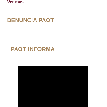
Ver más
DENUNCIA PAOT
PAOT INFORMA