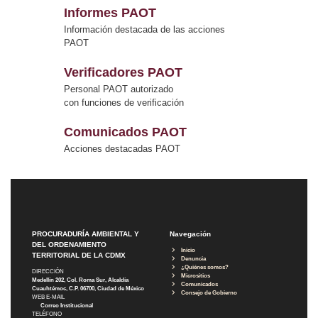
Informes PAOT
Información destacada de las acciones
PAOT
Verificadores PAOT
Personal PAOT autorizado
con funciones de verificación
Comunicados PAOT
Acciones destacadas PAOT
PROCURADURÍA AMBIENTAL Y
Navegación
DEL ORDENAMIENTO
Inicio
TERRITORIAL DE LA CDMX
Denuncia
¿Quiénes somos?
DIRECCIÓN
Micrositios
Medellín 202, Col. Roma Sur, Alcaldía
Comunicados
Cuauhtémoc, C.P. 06700, Ciudad de México
Consejo de Gobierno
WEB E-MAIL
Correo Institucional
TELÉFONO