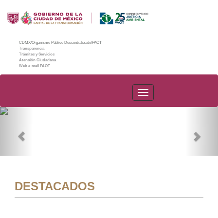
CDMX/Organismo Público Descentralizado/PAOT
Transparencia
Trámites y Servicios
Atención Ciudadana
Web e-mail PAOT
PAOT
Previous
Nex
DESTACADOS