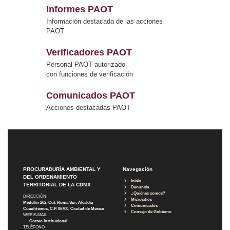
Informes PAOT
Información destacada de las acciones
PAOT
Verificadores PAOT
Personal PAOT autorizado
con funciones de verificación
Comunicados PAOT
Acciones destacadas PAOT
PROCURADURÍA AMBIENTAL Y
Navegación
DEL ORDENAMIENTO
Inicio
TERRITORIAL DE LA CDMX
Denuncia
¿Quiénes somos?
DIRECCIÓN
Micrositios
Medellín 202, Col. Roma Sur, Alcaldía
Comunicados
Cuauhtémoc, C.P. 06700, Ciudad de México
Consejo de Gobierno
WEB E-MAIL
Correo Institucional
TELÉFONO