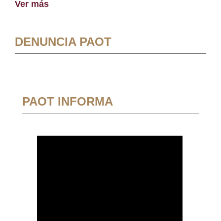
Ver más
DENUNCIA PAOT
PAOT INFORMA