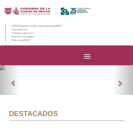
CDMX/Organismo Público Descentralizado/PAOT
Transparencia
Trámites y Servicios
Atención Ciudadana
Web e-mail PAOT
PAOT
Previous
Nex
DESTACADOS