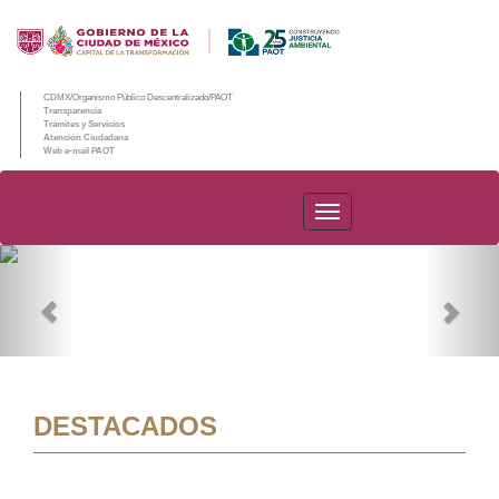
CDMX/Organismo Público Descentralizado/PAOT
Transparencia
Trámites y Servicios
Atención Ciudadana
Web e-mail PAOT
PAOT
Previous
Nex
DESTACADOS