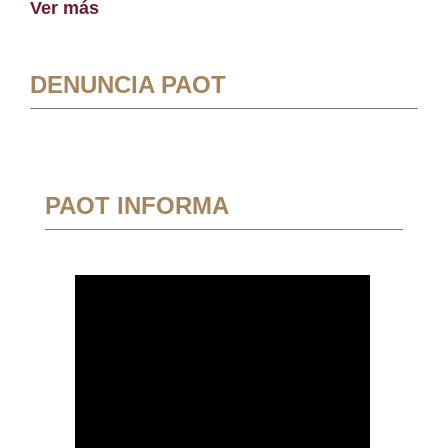
Ver más
DENUNCIA PAOT
PAOT INFORMA