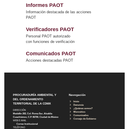
Informes PAOT
Información destacada de las acciones
PAOT
Verificadores PAOT
Personal PAOT autorizado
con funciones de verificación
Comunicados PAOT
Acciones destacadas PAOT
PROCURADURÍA AMBIENTAL Y
Navegación
DEL ORDENAMIENTO
Inicio
TERRITORIAL DE LA CDMX
Denuncia
¿Quiénes somos?
DIRECCIÓN
Micrositios
Medellín 202, Col. Roma Sur, Alcaldía
Comunicados
Cuauhtémoc, C.P. 06700, Ciudad de México
Consejo de Gobierno
WEB E-MAIL
Correo Institucional
TELÉFONO