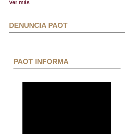
Ver más
DENUNCIA PAOT
PAOT INFORMA