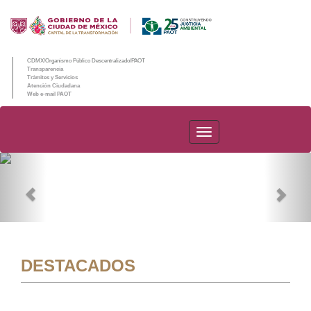
CDMX/Organismo Público Descentralizado/PAOT
Transparencia
Trámites y Servicios
Atención Ciudadana
Web e-mail PAOT
PAOT
Previous
Nex
DESTACADOS