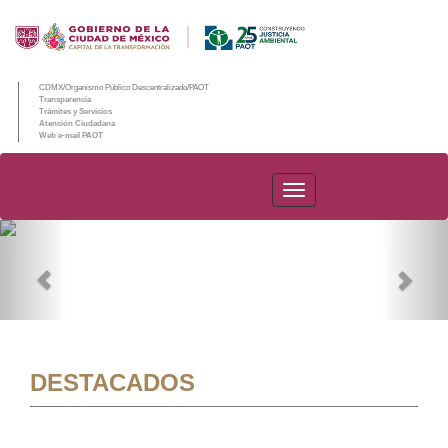
CDMX/Organismo Público Descentralizado/PAOT
Transparencia
Trámites y Servicios
Atención Ciudadana
Web e-mail PAOT
PAOT
Previous
Nex
DESTACADOS