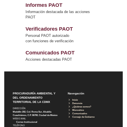
Informes PAOT
Información destacada de las acciones
PAOT
Verificadores PAOT
Personal PAOT autorizado
con funciones de verificación
Comunicados PAOT
Acciones destacadas PAOT
PROCURADURÍA AMBIENTAL Y
Navegación
DEL ORDENAMIENTO
Inicio
TERRITORIAL DE LA CDMX
Denuncia
¿Quiénes somos?
DIRECCIÓN
Micrositios
Medellín 202, Col. Roma Sur, Alcaldía
Comunicados
Cuauhtémoc, C.P. 06700, Ciudad de México
Consejo de Gobierno
WEB E-MAIL
Correo Institucional
TELÉFONO