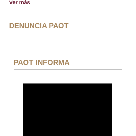
Ver más
DENUNCIA PAOT
PAOT INFORMA