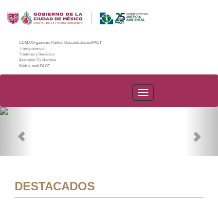
CDMX/Organismo Público Descentralizado/PAOT
Transparencia
Trámites y Servicios
Atención Ciudadana
Web e-mail PAOT
PAOT
Previous
Nex
DESTACADOS