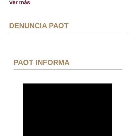
Ver más
DENUNCIA PAOT
PAOT INFORMA