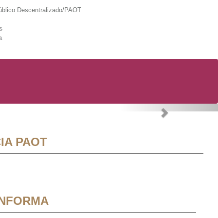
lico Descentralizado/PAOT
s
a
Next
IA PAOT
INFORMA