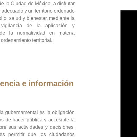
de la Ciudad de México, a disfrutar
 adecuado y un territorio ordenado
llo, salud y bienestar, mediante la
vigilancia de la aplicación y
 de la normatividad en materia
 ordenamiento territorial.
encia e información
ia gubernamental es la obligación
os de hacer pública y accesible la
bre sus actividades y decisiones.
es permitir que los ciudadanos