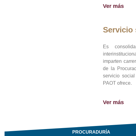
Ver más
Servicio 
Es consolid
interinstituci
imparten carre
de la Procura
servicio socia
PAOT ofrece.
Ver más
PROCURADURÍA