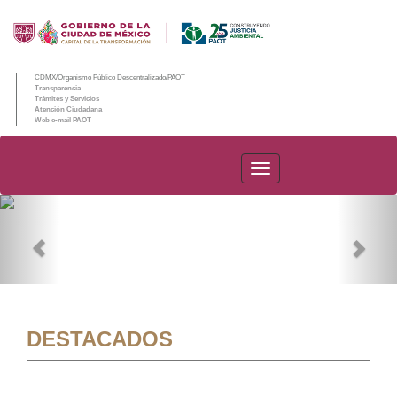
CDMX/Organismo Público Descentralizado/PAOT
Transparencia
Trámites y Servicios
Atención Ciudadana
Web e-mail PAOT
PAOT
Previous
Nex
DESTACADOS