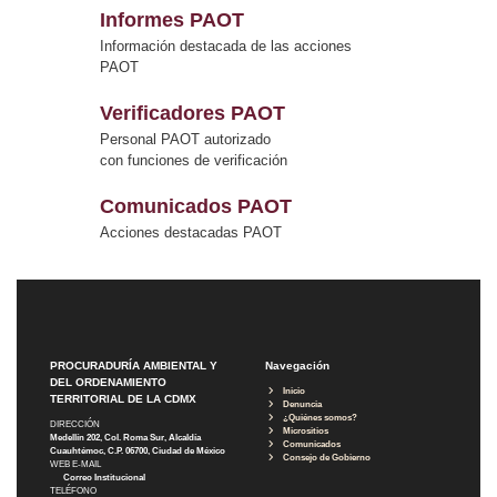
Informes PAOT
Información destacada de las acciones
PAOT
Verificadores PAOT
Personal PAOT autorizado
con funciones de verificación
Comunicados PAOT
Acciones destacadas PAOT
PROCURADURÍA AMBIENTAL Y
Navegación
DEL ORDENAMIENTO
Inicio
TERRITORIAL DE LA CDMX
Denuncia
¿Quiénes somos?
DIRECCIÓN
Micrositios
Medellín 202, Col. Roma Sur, Alcaldía
Comunicados
Cuauhtémoc, C.P. 06700, Ciudad de México
Consejo de Gobierno
WEB E-MAIL
Correo Institucional
TELÉFONO