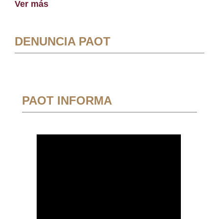
Ver más
DENUNCIA PAOT
PAOT INFORMA