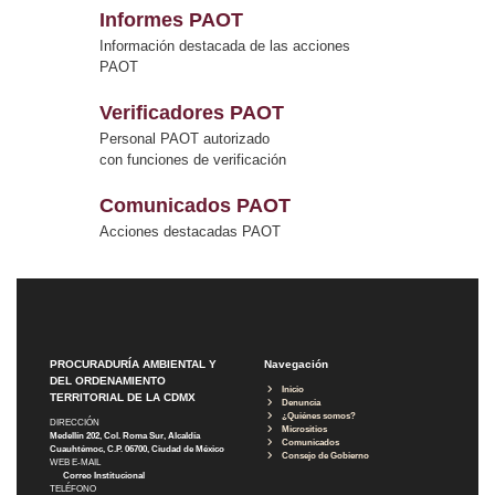
Informes PAOT
Información destacada de las acciones
PAOT
Verificadores PAOT
Personal PAOT autorizado
con funciones de verificación
Comunicados PAOT
Acciones destacadas PAOT
PROCURADURÍA AMBIENTAL Y
Navegación
DEL ORDENAMIENTO
Inicio
TERRITORIAL DE LA CDMX
Denuncia
¿Quiénes somos?
DIRECCIÓN
Micrositios
Medellín 202, Col. Roma Sur, Alcaldía
Comunicados
Cuauhtémoc, C.P. 06700, Ciudad de México
Consejo de Gobierno
WEB E-MAIL
Correo Institucional
TELÉFONO