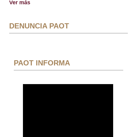
Ver más
DENUNCIA PAOT
PAOT INFORMA