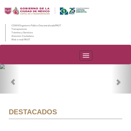
CDMX/Organismo Público Descentralizado/PAOT
Transparencia
Trámites y Servicios
Atención Ciudadana
Web e-mail PAOT
PAOT
Previous
Nex
DESTACADOS