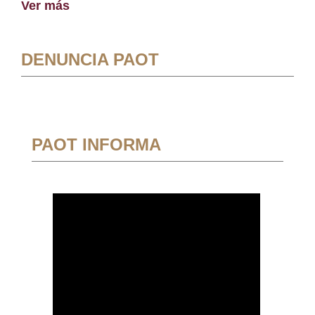
Ver más
DENUNCIA PAOT
PAOT INFORMA