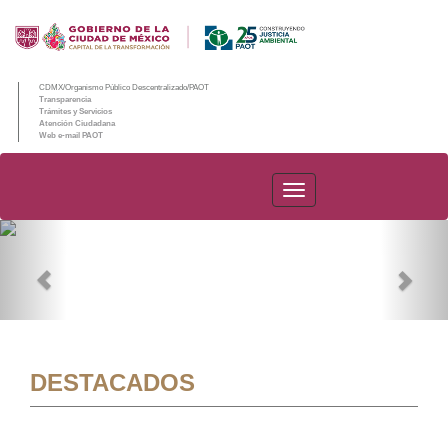
CDMX/Organismo Público Descentralizado/PAOT
Transparencia
Trámites y Servicios
Atención Ciudadana
Web e-mail PAOT
PAOT
Previous
Nex
DESTACADOS