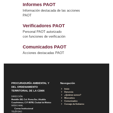
Informes PAOT
Información destacada de las acciones
PAOT
Verificadores PAOT
Personal PAOT autorizado
con funciones de verificación
Comunicados PAOT
Acciones destacadas PAOT
PROCURADURÍA AMBIENTAL Y
Navegación
DEL ORDENAMIENTO
Inicio
TERRITORIAL DE LA CDMX
Denuncia
¿Quiénes somos?
DIRECCIÓN
Micrositios
Medellín 202, Col. Roma Sur, Alcaldía
Comunicados
Cuauhtémoc, C.P. 06700, Ciudad de México
Consejo de Gobierno
WEB E-MAIL
Correo Institucional
TELÉFONO