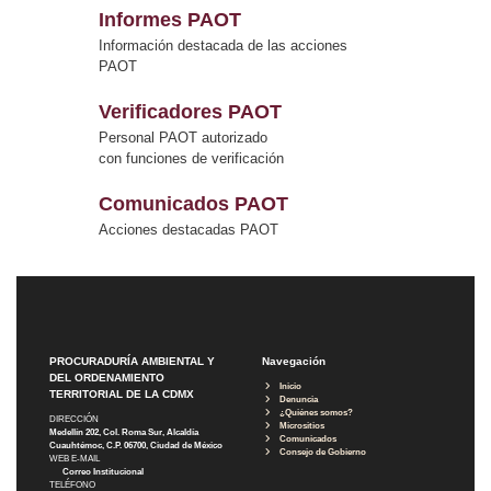
Informes PAOT
Información destacada de las acciones
PAOT
Verificadores PAOT
Personal PAOT autorizado
con funciones de verificación
Comunicados PAOT
Acciones destacadas PAOT
PROCURADURÍA AMBIENTAL Y
Navegación
DEL ORDENAMIENTO
Inicio
TERRITORIAL DE LA CDMX
Denuncia
¿Quiénes somos?
DIRECCIÓN
Micrositios
Medellín 202, Col. Roma Sur, Alcaldía
Comunicados
Cuauhtémoc, C.P. 06700, Ciudad de México
Consejo de Gobierno
WEB E-MAIL
Correo Institucional
TELÉFONO