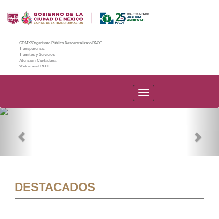
CDMX/Organismo Público Descentralizado/PAOT
Transparencia
Trámites y Servicios
Atención Ciudadana
Web e-mail PAOT
PAOT
Previous
Nex
DESTACADOS