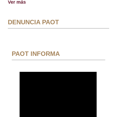
Ver más
DENUNCIA PAOT
PAOT INFORMA