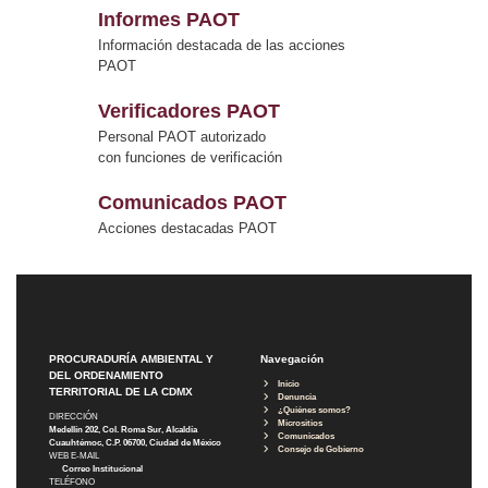
Informes PAOT
Información destacada de las acciones
PAOT
Verificadores PAOT
Personal PAOT autorizado
con funciones de verificación
Comunicados PAOT
Acciones destacadas PAOT
PROCURADURÍA AMBIENTAL Y
Navegación
DEL ORDENAMIENTO
Inicio
TERRITORIAL DE LA CDMX
Denuncia
¿Quiénes somos?
DIRECCIÓN
Micrositios
Medellín 202, Col. Roma Sur, Alcaldía
Comunicados
Cuauhtémoc, C.P. 06700, Ciudad de México
Consejo de Gobierno
WEB E-MAIL
Correo Institucional
TELÉFONO