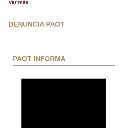
Ver más
DENUNCIA PAOT
PAOT INFORMA