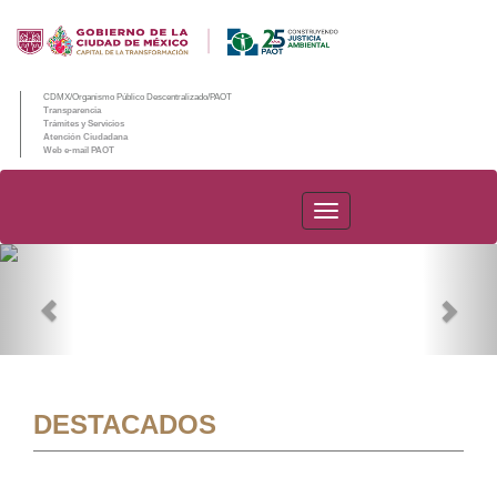
CDMX/Organismo Público Descentralizado/PAOT
Transparencia
Trámites y Servicios
Atención Ciudadana
Web e-mail PAOT
PAOT
Previous
Nex
DESTACADOS