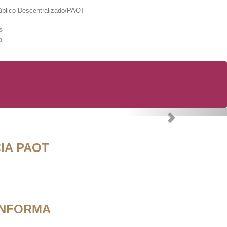
lico Descentralizado/PAOT
s
a
Next
IA PAOT
INFORMA