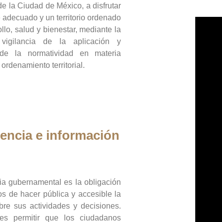
de la Ciudad de México, a disfrutar
 adecuado y un territorio ordenado
llo, salud y bienestar, mediante la
vigilancia de la aplicación y
 de la normatividad en materia
 ordenamiento territorial.
encia e información
ia gubernamental es la obligación
os de hacer pública y accesible la
bre sus actividades y decisiones.
es permitir que los ciudadanos