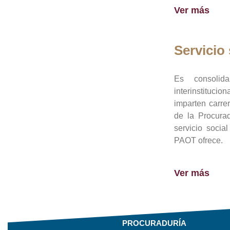
Ver más
Servicio 
Es consolid
interinstituci
imparten carre
de la Procura
servicio socia
PAOT ofrece.
Ver más
PROCURADURÍA