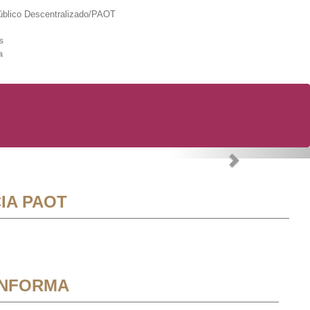
lico Descentralizado/PAOT
s
a
Next
IA PAOT
INFORMA