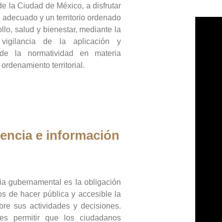
de la Ciudad de México, a disfrutar
 adecuado y un territorio ordenado
llo, salud y bienestar, mediante la
vigilancia de la aplicación y
 de la normatividad en materia
 ordenamiento territorial.
encia e información
ia gubernamental es la obligación
os de hacer pública y accesible la
bre sus actividades y decisiones.
es permitir que los ciudadanos