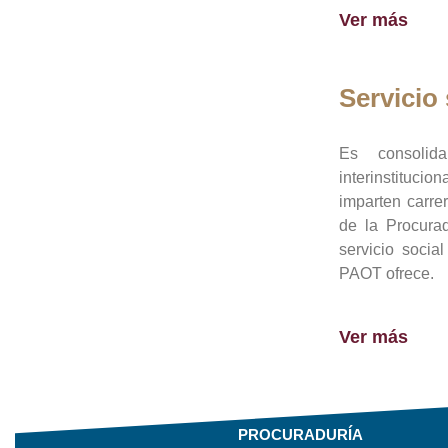
Ver más
Servicio 
Es consolid
interinstituci
imparten carre
de la Procura
servicio socia
PAOT ofrece.
Ver más
PROCURADURÍA