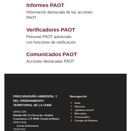
Informes PAOT
Información destacada de las acciones
PAOT
Verificadores PAOT
Personal PAOT autorizado
con funciones de verificación
Comunicados PAOT
Acciones destacadas PAOT
PROCURADURÍA AMBIENTAL Y
Navegación
DEL ORDENAMIENTO
Inicio
TERRITORIAL DE LA CDMX
Denuncia
¿Quiénes somos?
DIRECCIÓN
Micrositios
Medellín 202, Col. Roma Sur, Alcaldía
Comunicados
Cuauhtémoc, C.P. 06700, Ciudad de México
Consejo de Gobierno
WEB E-MAIL
Correo Institucional
TELÉFONO