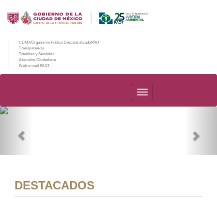
CDMX/Organismo Público Descentralizado/PAOT
Transparencia
Trámites y Servicios
Atención Ciudadana
Web e-mail PAOT
PAOT
Previous
Nex
DESTACADOS