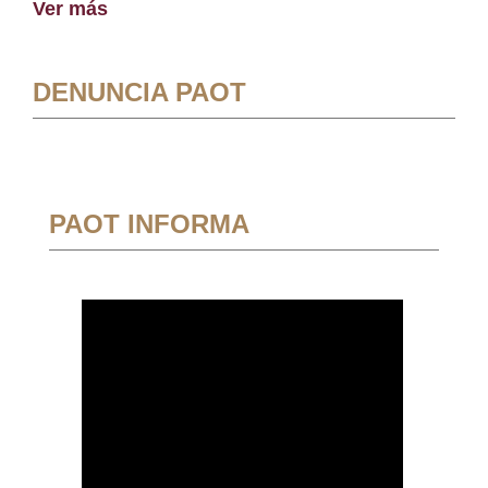
Ver más
DENUNCIA PAOT
PAOT INFORMA