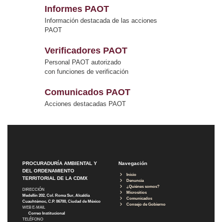
Informes PAOT
Información destacada de las acciones
PAOT
Verificadores PAOT
Personal PAOT autorizado
con funciones de verificación
Comunicados PAOT
Acciones destacadas PAOT
PROCURADURÍA AMBIENTAL Y
Navegación
DEL ORDENAMIENTO
Inicio
TERRITORIAL DE LA CDMX
Denuncia
¿Quiénes somos?
DIRECCIÓN
Micrositios
Medellín 202, Col. Roma Sur, Alcaldía
Comunicados
Cuauhtémoc, C.P. 06700, Ciudad de México
Consejo de Gobierno
WEB E-MAIL
Correo Institucional
TELÉFONO