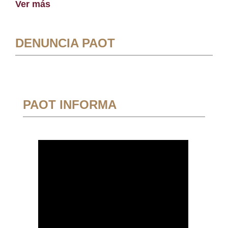
Ver más
DENUNCIA PAOT
PAOT INFORMA