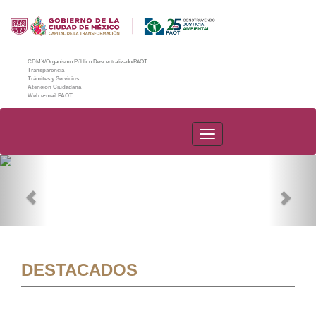
CDMX/Organismo Público Descentralizado/PAOT
Transparencia
Trámites y Servicios
Atención Ciudadana
Web e-mail PAOT
PAOT
Previous
Nex
DESTACADOS