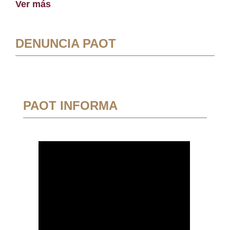
Ver más
DENUNCIA PAOT
PAOT INFORMA