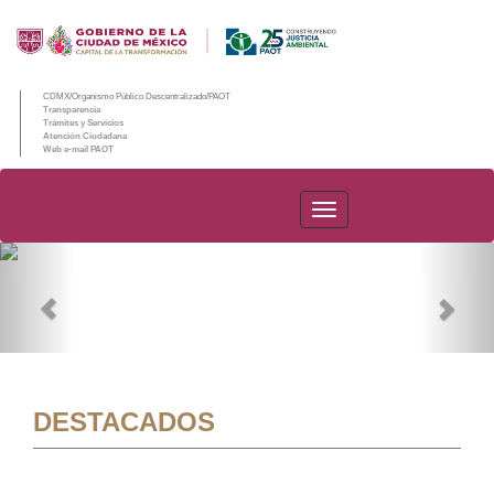
CDMX/Organismo Público Descentralizado/PAOT
Transparencia
Trámites y Servicios
Atención Ciudadana
Web e-mail PAOT
PAOT
Previous
Nex
DESTACADOS