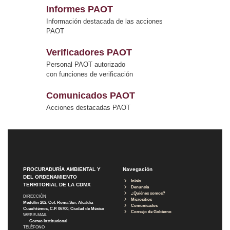
Informes PAOT
Información destacada de las acciones
PAOT
Verificadores PAOT
Personal PAOT autorizado
con funciones de verificación
Comunicados PAOT
Acciones destacadas PAOT
PROCURADURÍA AMBIENTAL Y
Navegación
DEL ORDENAMIENTO
Inicio
TERRITORIAL DE LA CDMX
Denuncia
¿Quiénes somos?
DIRECCIÓN
Micrositios
Medellín 202, Col. Roma Sur, Alcaldía
Comunicados
Cuauhtémoc, C.P. 06700, Ciudad de México
Consejo de Gobierno
WEB E-MAIL
Correo Institucional
TELÉFONO