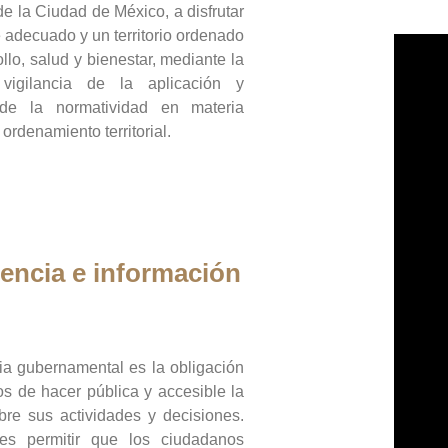
de la Ciudad de México, a disfrutar
 adecuado y un territorio ordenado
llo, salud y bienestar, mediante la
vigilancia de la aplicación y
 de la normatividad en materia
 ordenamiento territorial.
encia e información
ia gubernamental es la obligación
os de hacer pública y accesible la
bre sus actividades y decisiones.
es permitir que los ciudadanos