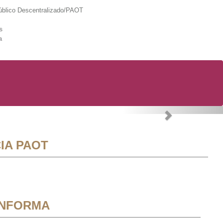
lico Descentralizado/PAOT
s
a
Next
IA PAOT
INFORMA