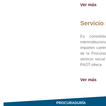
Ver más
Servicio 
Es consolid
interinstituci
imparten carre
de la Procura
servicio socia
PAOT ofrece.
Ver más
PROCURADURÍA