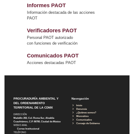
Informes PAOT
Información destacada de las acciones
PAOT
Verificadores PAOT
Personal PAOT autorizado
con funciones de verificación
Comunicados PAOT
Acciones destacadas PAOT
PROCURADURÍA AMBIENTAL Y
Navegación
DEL ORDENAMIENTO
Inicio
TERRITORIAL DE LA CDMX
Denuncia
¿Quiénes somos?
DIRECCIÓN
Micrositios
Medellín 202, Col. Roma Sur, Alcaldía
Comunicados
Cuauhtémoc, C.P. 06700, Ciudad de México
Consejo de Gobierno
WEB E-MAIL
Correo Institucional
TELÉFONO