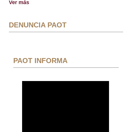
Ver más
DENUNCIA PAOT
PAOT INFORMA