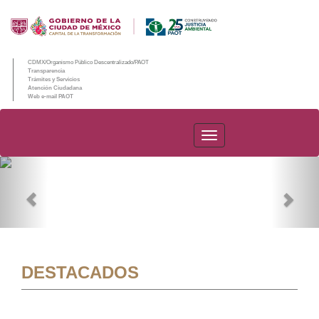
CDMX/Organismo Público Descentralizado/PAOT
Transparencia
Trámites y Servicios
Atención Ciudadana
Web e-mail PAOT
PAOT
Previous
Nex
DESTACADOS