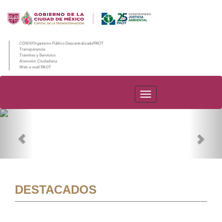
CDMX/Organismo Público Descentralizado/PAOT
Transparencia
Trámites y Servicios
Atención Ciudadana
Web e-mail PAOT
PAOT
Previous
Nex
DESTACADOS