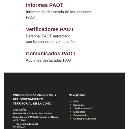
Informes PAOT
Información destacada de las acciones
PAOT
Verificadores PAOT
Personal PAOT autorizado
con funciones de verificación
Comunicados PAOT
Acciones destacadas PAOT
PROCURADURÍA AMBIENTAL Y
Navegación
DEL ORDENAMIENTO
Inicio
TERRITORIAL DE LA CDMX
Denuncia
¿Quiénes somos?
DIRECCIÓN
Micrositios
Medellín 202, Col. Roma Sur, Alcaldía
Comunicados
Cuauhtémoc, C.P. 06700, Ciudad de México
Consejo de Gobierno
WEB E-MAIL
Correo Institucional
TELÉFONO