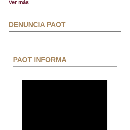
Ver más
DENUNCIA PAOT
PAOT INFORMA