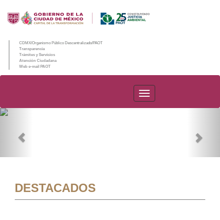
CDMX/Organismo Público Descentralizado/PAOT
Transparencia
Trámites y Servicios
Atención Ciudadana
Web e-mail PAOT
PAOT
Previous
Nex
DESTACADOS