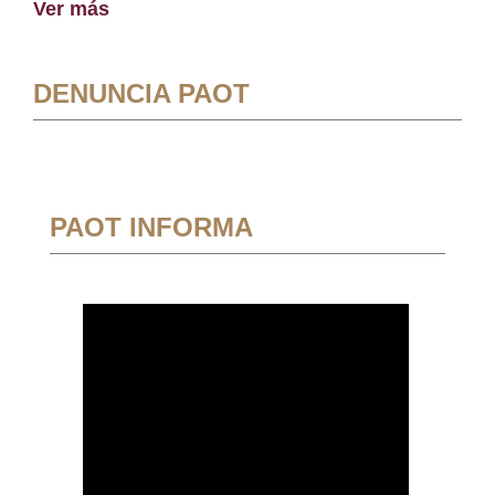
Ver más
DENUNCIA PAOT
PAOT INFORMA