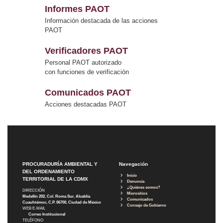
Informes PAOT
Información destacada de las acciones
PAOT
Verificadores PAOT
Personal PAOT autorizado
con funciones de verificación
Comunicados PAOT
Acciones destacadas PAOT
PROCURADURÍA AMBIENTAL Y
Navegación
DEL ORDENAMIENTO
Inicio
TERRITORIAL DE LA CDMX
Denuncia
¿Quiénes somos?
DIRECCIÓN
Micrositios
Medellín 202, Col. Roma Sur, Alcaldía
Comunicados
Cuauhtémoc, C.P. 06700, Ciudad de México
Consejo de Gobierno
WEB E-MAIL
Correo Institucional
TELÉFONO