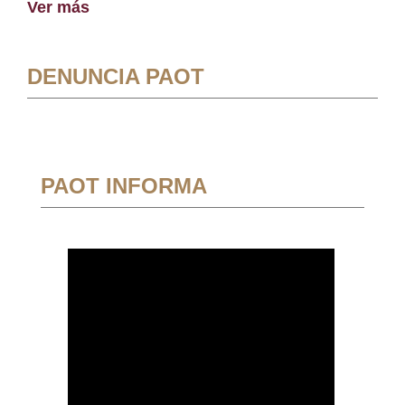
Ver más
DENUNCIA PAOT
PAOT INFORMA