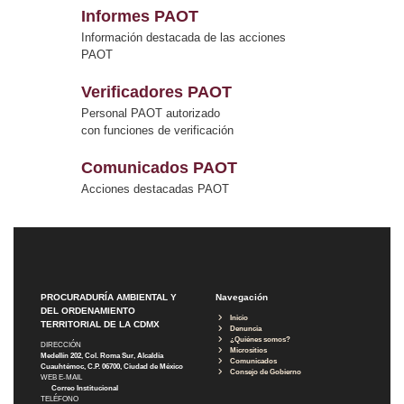
Informes PAOT
Información destacada de las acciones
PAOT
Verificadores PAOT
Personal PAOT autorizado
con funciones de verificación
Comunicados PAOT
Acciones destacadas PAOT
PROCURADURÍA AMBIENTAL Y
Navegación
DEL ORDENAMIENTO
Inicio
TERRITORIAL DE LA CDMX
Denuncia
¿Quiénes somos?
DIRECCIÓN
Micrositios
Medellín 202, Col. Roma Sur, Alcaldía
Comunicados
Cuauhtémoc, C.P. 06700, Ciudad de México
Consejo de Gobierno
WEB E-MAIL
Correo Institucional
TELÉFONO