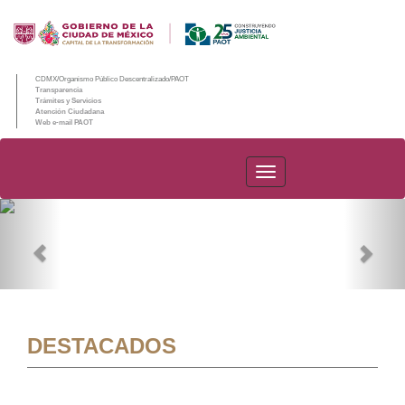
CDMX/Organismo Público Descentralizado/PAOT
Transparencia
Trámites y Servicios
Atención Ciudadana
Web e-mail PAOT
PAOT
Previous
Nex
DESTACADOS