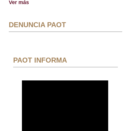
Ver más
DENUNCIA PAOT
PAOT INFORMA