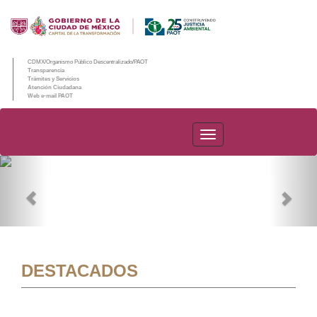
CDMX/Organismo Público Descentralizado/PAOT
Transparencia
Trámites y Servicios
Atención Ciudadana
Web e-mail PAOT
PAOT
Previous
Nex
DESTACADOS