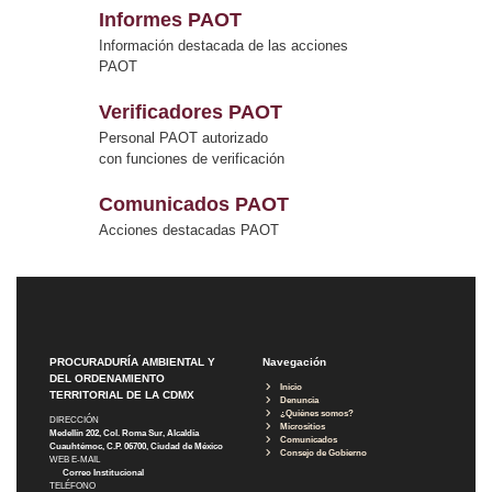
Informes PAOT
Información destacada de las acciones
PAOT
Verificadores PAOT
Personal PAOT autorizado
con funciones de verificación
Comunicados PAOT
Acciones destacadas PAOT
PROCURADURÍA AMBIENTAL Y
Navegación
DEL ORDENAMIENTO
Inicio
TERRITORIAL DE LA CDMX
Denuncia
¿Quiénes somos?
DIRECCIÓN
Micrositios
Medellín 202, Col. Roma Sur, Alcaldía
Comunicados
Cuauhtémoc, C.P. 06700, Ciudad de México
Consejo de Gobierno
WEB E-MAIL
Correo Institucional
TELÉFONO