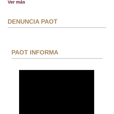
Ver más
DENUNCIA PAOT
PAOT INFORMA