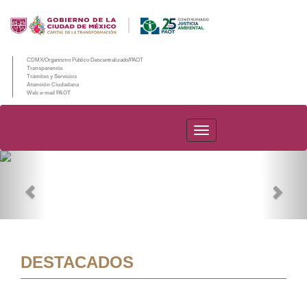
CDMX/Organismo Público Descentralizado/PAOT
Transparencia
Trámites y Servicios
Atención Ciudadana
Web e-mail PAOT
PAOT
Previous
Nex
DESTACADOS