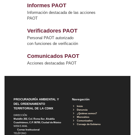
Informes PAOT
Información destacada de las acciones
PAOT
Verificadores PAOT
Personal PAOT autorizado
con funciones de verificación
Comunicados PAOT
Acciones destacadas PAOT
PROCURADURÍA AMBIENTAL Y
Navegación
DEL ORDENAMIENTO
Inicio
TERRITORIAL DE LA CDMX
Denuncia
¿Quiénes somos?
DIRECCIÓN
Micrositios
Medellín 202, Col. Roma Sur, Alcaldía
Comunicados
Cuauhtémoc, C.P. 06700, Ciudad de México
Consejo de Gobierno
WEB E-MAIL
Correo Institucional
TELÉFONO