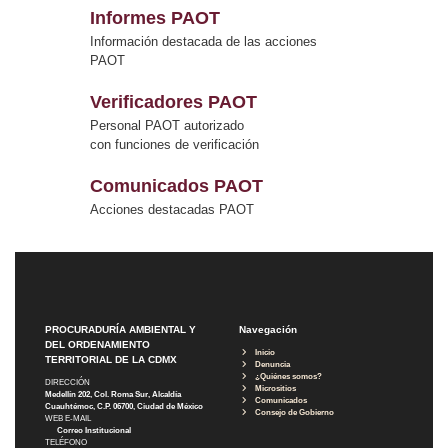
Informes PAOT
Información destacada de las acciones
PAOT
Verificadores PAOT
Personal PAOT autorizado
con funciones de verificación
Comunicados PAOT
Acciones destacadas PAOT
PROCURADURÍA AMBIENTAL Y
Navegación
DEL ORDENAMIENTO
Inicio
TERRITORIAL DE LA CDMX
Denuncia
¿Quiénes somos?
DIRECCIÓN
Micrositios
Medellín 202, Col. Roma Sur, Alcaldía
Comunicados
Cuauhtémoc, C.P. 06700, Ciudad de México
Consejo de Gobierno
WEB E-MAIL
Correo Institucional
TELÉFONO