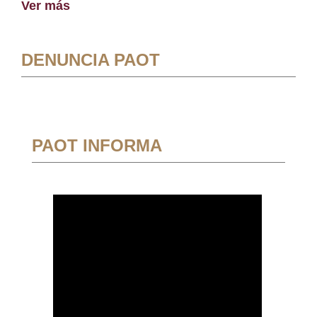
Ver más
DENUNCIA PAOT
PAOT INFORMA