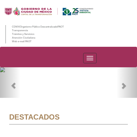
CDMX/Organismo Público Descentralizado/PAOT
Transparencia
Trámites y Servicios
Atención Ciudadana
Web e-mail PAOT
PAOT
Previous
Nex
DESTACADOS