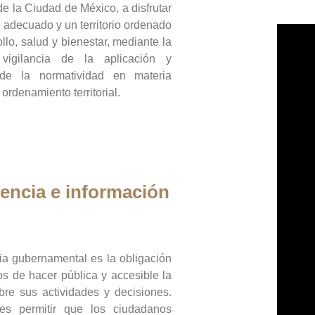
de la Ciudad de México, a disfrutar
 adecuado y un territorio ordenado
llo, salud y bienestar, mediante la
vigilancia de la aplicación y
 de la normatividad en materia
 ordenamiento territorial.
encia e información
ia gubernamental es la obligación
os de hacer pública y accesible la
bre sus actividades y decisiones.
es permitir que los ciudadanos