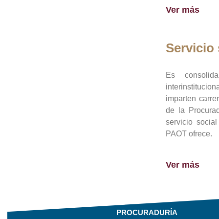
Ver más
Servicio 
Es consolid
interinstituci
imparten carre
de la Procura
servicio socia
PAOT ofrece.
Ver más
PROCURADURÍA