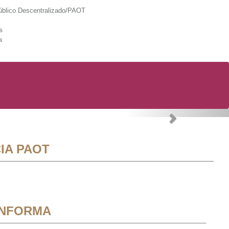
lico Descentralizado/PAOT
s
a
Next
IA PAOT
INFORMA